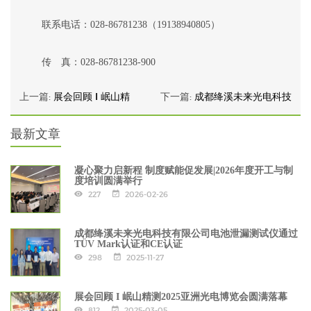
联系电话
：
028-86781238
（
19138940805
）
传
真：
028-86781238-900
上一篇:
展会回顾 I 岷山精
下一篇:
成都绛溪未来光电科技
最新文章
凝心聚力启新程 制度赋能促发展|2026年度开工与制
度培训圆满举行
227
2026-02-26
成都绛溪未来光电科技有限公司电池泄漏测试仪通过
TÜV Mark认证和CE认证
298
2025-11-27
展会回顾 I 岷山精测2025亚洲光电博览会圆满落幕
812
2025-03-05