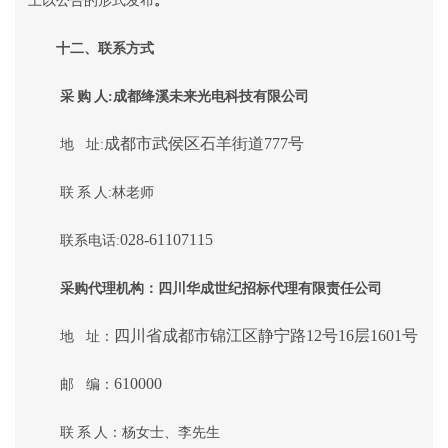
。
上以公告的形式发布
十二、联系方式
采
购
人
:成都绛溪未来光电科技有限公司
成都市武侯区石羊街道
777号
地
址
:
联
系
人
:
林老师
028-61107115
联系电话
:
采购代理机构：
四川华成世纪招标代理有限责任公司
四川省成都市锦江区静宁路
12号16层1601号
地
址：
610000
邮
编：
联
系
人：
杨
女士、
李
先生