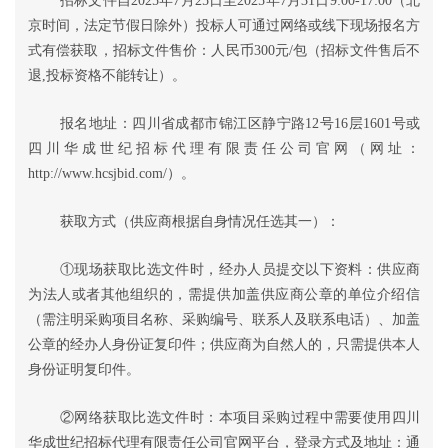
招标
文件自
202
5
年
7
月
25
日至
202
5
年
7
月
31
日
9:00-17:00（北
京时间，法定节假日除外）
投标人
可通过网络或线下现场报名方
式有偿获取，
招标
文件售价：人民币
3
00元/包（
招标
文件售后不
退
,
投标
资格不能转让）。
报名地址：四川省成都市锦江区静宁路
12号16层1601号
或
四川华成世纪招标代理有限责任公司官网（网址：
http://www.hcsjbid.com/）。
获取方式
（
供应商根据自身情况任选其一
）
：
①现场获取
比选
文件时，经办人员提交以下资料：供应商
为法人或者其他组织的，需提供加盖供应商公章的单位介绍信
（需注明采购项目名称、采购编号、联系人及联系电话）、加盖
公章的经办人身份证复印件；供应商为自然人的，只需提供本人
身份证明复印件。
②
网络获取
比选
文件时
：
本项目采购过程中需要使用四川
华成世纪招标代理有限责任公司官网平台，登录方式及地址：通