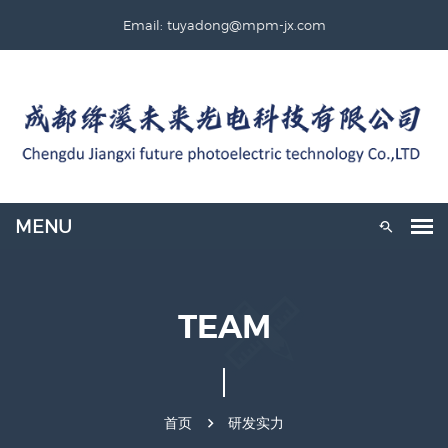
Email: tuyadong@mpm-jx.com
TEAM
首页
研发实力